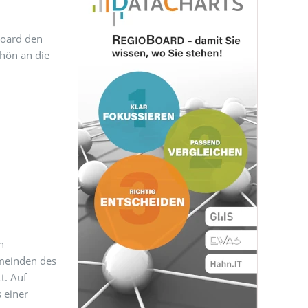
Board den
chön an die
n
emeinden des
t. Auf
 einer