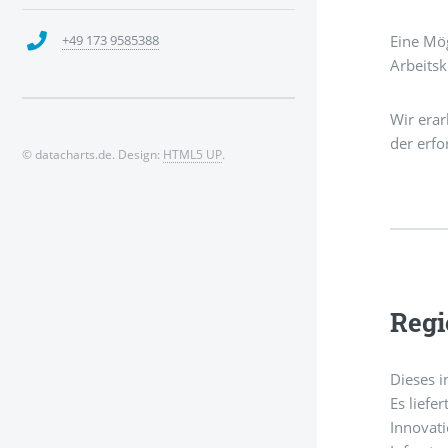
+49 173 9585388
Eine Mög
Arbeitsk
Wir erar
der erfo
© datacharts.de. Design:
HTML5 UP
.
Regi
Dieses i
Es liefe
Innovati