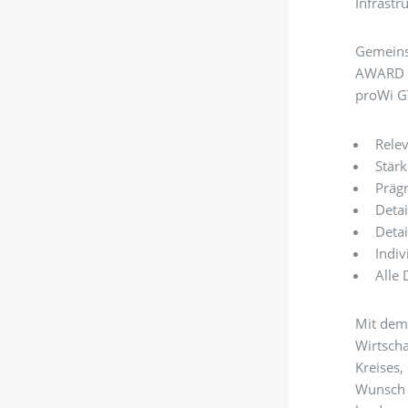
Infrastr
Gemeins
AWARD fü
proWi G
Relev
Stär
Prägn
Deta
Detai
Indiv
Alle 
Mit dem 
Wirtscha
Kreises
Wunsch s