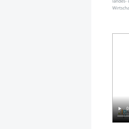
landes- 
Wirtscha