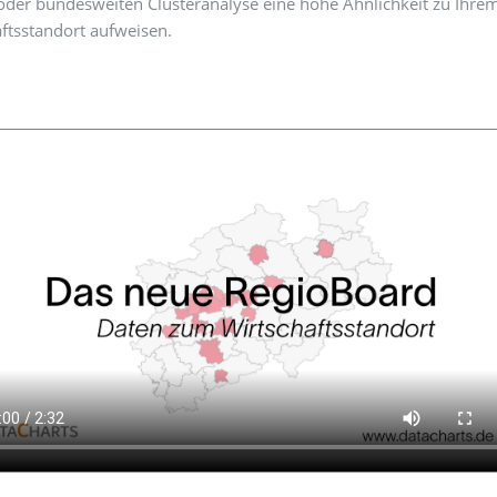
oder bundesweiten Clusteranalyse eine hohe Ähnlichkeit zu Ihre
ftsstandort aufweisen.